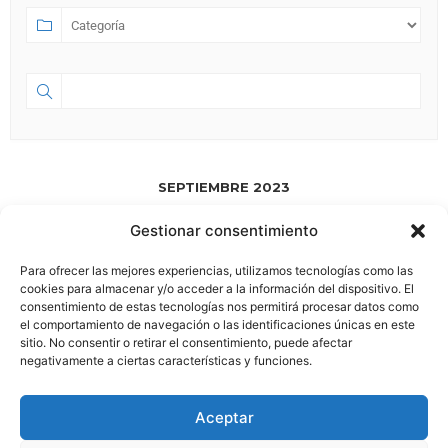
SEPTIEMBRE 2023
Gestionar consentimiento
SEP 01 2023
- JUL 18 2028
Para ofrecer las mejores experiencias, utilizamos tecnologías como las
HA NACIDO ESPACIO 58.0
cookies para almacenar y/o acceder a la información del dispositivo. El
consentimiento de estas tecnologías nos permitirá procesar datos como
el comportamiento de navegación o las identificaciones únicas en este
sitio. No consentir o retirar el consentimiento, puede afectar
negativamente a ciertas características y funciones.
Aviso Legal
|
Política de Privacidad
Aceptar
Boletin
Síguenos en: |
|
|
|