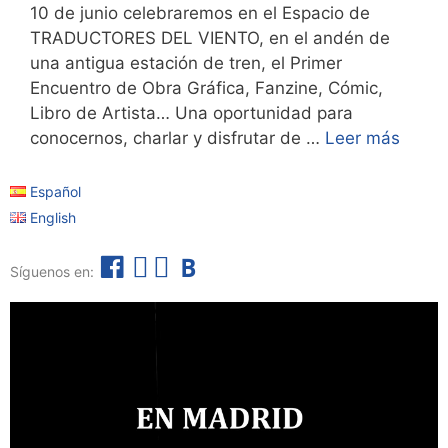
10 de junio celebraremos en el Espacio de
TRADUCTORES DEL VIENTO, en el andén de
una antigua estación de tren, el Primer
Encuentro de Obra Gráfica, Fanzine, Cómic,
Libro de Artista… Una oportunidad para
conocernos, charlar y disfrutar de …
Leer más
Español
English
F
I
T
B
Síguenos en:
a
n
e
o
c
s
l
l
e
t
e
e
b
a
g
t
o
g
r
í
o
r
a
n
k
a
m
m