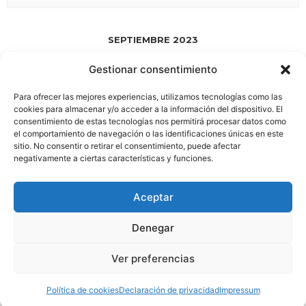
SEPTIEMBRE 2023
Gestionar consentimiento
SEP 01 2023
- JUL 18 2028
Para ofrecer las mejores experiencias, utilizamos tecnologías como las
HA NACIDO ESPACIO 58.0
cookies para almacenar y/o acceder a la información del dispositivo. El
consentimiento de estas tecnologías nos permitirá procesar datos como
el comportamiento de navegación o las identificaciones únicas en este
sitio. No consentir o retirar el consentimiento, puede afectar
negativamente a ciertas características y funciones.
Aviso Legal
|
Política de Privacidad
Aceptar
Boletin
Síguenos en: |
|
|
|
Denegar
Este sitio web utiliza cookies para mejorar su experiencia.
Ver preferencias
Política de Cookies
|
Asumiremos que está de acuerdo con esto, pero puede
© 2026 Traductores del viento
• Creado con
GeneratePress
optar por no participar si lo desea.
Leer más
Acepto
Política de cookies
Declaración de privacidad
Impressum