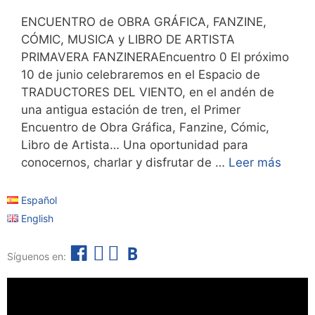
ENCUENTRO de OBRA GRÁFICA, FANZINE,
CÓMIC, MUSICA y LIBRO DE ARTISTA
PRIMAVERA FANZINERAEncuentro 0 El próximo
10 de junio celebraremos en el Espacio de
TRADUCTORES DEL VIENTO, en el andén de
una antigua estación de tren, el Primer
Encuentro de Obra Gráfica, Fanzine, Cómic,
Libro de Artista… Una oportunidad para
conocernos, charlar y disfrutar de …
Leer más
Español
English
F
I
T
B
Síguenos en:
a
n
e
o
c
s
l
l
e
t
e
e
b
a
g
t