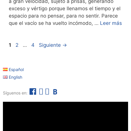
a gran velocidad, sujeto a prisas, generando
exceso y vértigo porque llenamos el tiempo y el
espacio para no pensar, para no sentir. Parece
que el vacío se ha vuelto incómodo, …
Leer más
1
2
…
4
Siguiente
→
Español
English
F
I
T
B
Síguenos en:
a
n
e
o
c
s
l
l
e
t
e
e
b
a
g
t
o
g
r
í
o
r
a
n