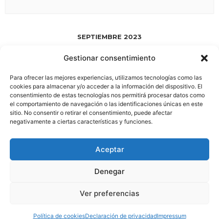
SEPTIEMBRE 2023
Gestionar consentimiento
SEP 01 2023
- JUL 18 2028
Para ofrecer las mejores experiencias, utilizamos tecnologías como las
HA NACIDO ESPACIO 58.0
cookies para almacenar y/o acceder a la información del dispositivo. El
consentimiento de estas tecnologías nos permitirá procesar datos como
el comportamiento de navegación o las identificaciones únicas en este
sitio. No consentir o retirar el consentimiento, puede afectar
negativamente a ciertas características y funciones.
Aviso Legal
|
Política de Privacidad
Aceptar
Boletin
Síguenos en: |
|
|
|
Denegar
Este sitio web utiliza cookies para mejorar su experiencia.
Ver preferencias
Política de Cookies
|
Asumiremos que está de acuerdo con esto, pero puede
© 2026 Traductores del viento
• Creado con
GeneratePress
optar por no participar si lo desea.
Leer más
Acepto
Política de cookies
Declaración de privacidad
Impressum