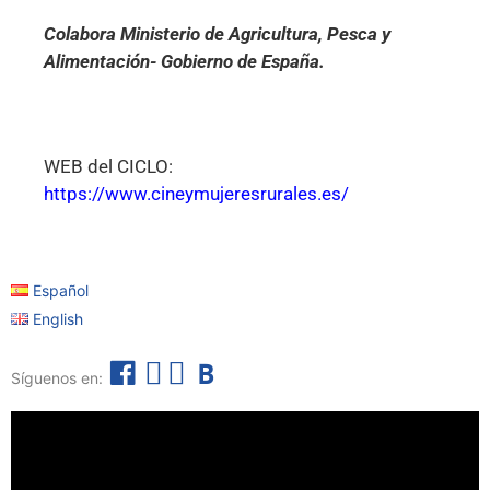
Colabora Ministerio de Agricultura, Pesca y
Alimentación- Gobierno de España.
WEB del CICLO:
https://www.cineymujeresrurales.es/
Español
English
F
I
T
B
Síguenos en:
a
n
e
o
c
s
l
l
e
t
e
e
b
a
g
t
o
g
r
í