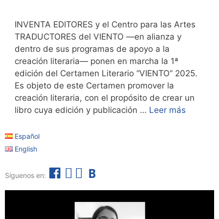
INVENTA EDITORES y el Centro para las Artes
TRADUCTORES del VIENTO —en alianza y
dentro de sus programas de apoyo a la
creación literaria— ponen en marcha la 1ª
edición del Certamen Literario “VIENTO” 2025.
Es objeto de este Certamen promover la
creación literaria, con el propósito de crear un
libro cuya edición y publicación …
Leer más
Español
English
F
I
T
B
Síguenos en:
a
n
e
o
c
s
l
l
e
t
e
e
b
a
g
t