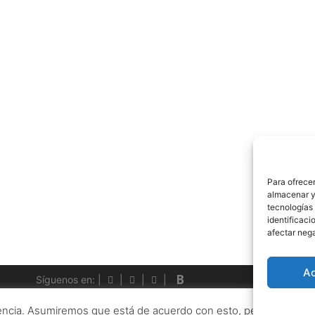
Para ofrecer
almacenar y/
tecnologías
identificaci
afectar nega
A
Boletin
Síguenos en: |
|
|
|
© 2026 Traductores del viento
• Creado con
GeneratePress
iencia. Asumiremos que está de acuerdo con esto, pero puede opta