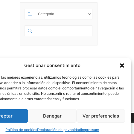
SEPTIEMBRE 2023
Gestionar consentimiento
SEP 01 2023
- JUL 18 2028
 las mejores experiencias, utilizamos tecnologías como las cookies para
o acceder a la información del dispositivo. El consentimiento de estas
HA NACIDO ESPACIO
 nos permitirá procesar datos como el comportamiento de navegación o las
58.0
ones únicas en este sitio. No consentir o retirar el consentimiento, puede
tivamente a ciertas características y funciones.
ceptar
Denegar
Ver preferencias
Política de Cookies
|
Política de cookies
Declaración de privacidad
Impressum
r por no participar si lo desea.
Leer más
Acepto