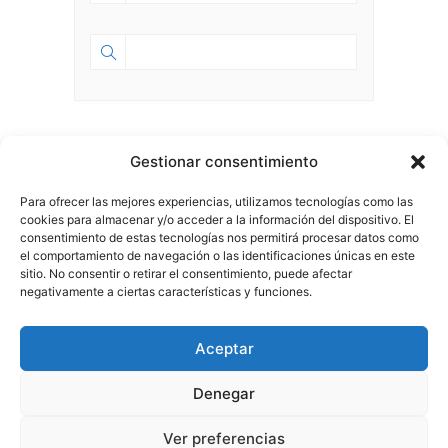
SEPTIEMBRE 2023
Gestionar consentimiento
Para ofrecer las mejores experiencias, utilizamos tecnologías como las
SEP 01 2023
- JUL 18 2028
cookies para almacenar y/o acceder a la información del dispositivo. El
HA NACIDO ESPACIO 58.0
consentimiento de estas tecnologías nos permitirá procesar datos como
el comportamiento de navegación o las identificaciones únicas en este
sitio. No consentir o retirar el consentimiento, puede afectar
negativamente a ciertas características y funciones.
Aviso Legal
|
Política de Privacidad
Aceptar
Boletin
Síguenos en: |
|
|
|
Denegar
Este sitio web utiliza cookies para mejorar su experiencia.
Ver preferencias
Política de Cookies
|