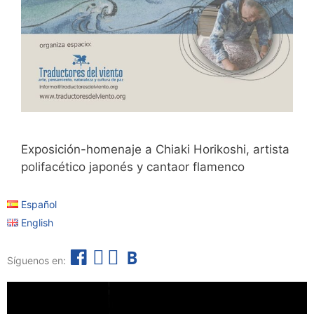
Exposición-homenaje a Chiaki Horikoshi, artista
polifacético japonés y cantaor flamenco
Español
English
F
I
T
B
Síguenos en:
a
n
e
o
c
s
l
l
e
t
e
e
b
a
g
t