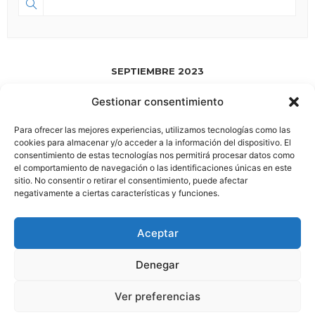
SEPTIEMBRE 2023
Gestionar consentimiento
SEP 01 2023
- JUL 18 2028
Para ofrecer las mejores experiencias, utilizamos tecnologías como las
HA NACIDO ESPACIO 58.0
cookies para almacenar y/o acceder a la información del dispositivo. El
consentimiento de estas tecnologías nos permitirá procesar datos como
el comportamiento de navegación o las identificaciones únicas en este
sitio. No consentir o retirar el consentimiento, puede afectar
negativamente a ciertas características y funciones.
Aviso Legal
|
Política de Privacidad
Aceptar
Boletin
Síguenos en: |
|
|
|
Denegar
Este sitio web utiliza cookies para mejorar su experiencia.
Ver preferencias
Política de Cookies
|
Asumiremos que está de acuerdo con esto, pero puede