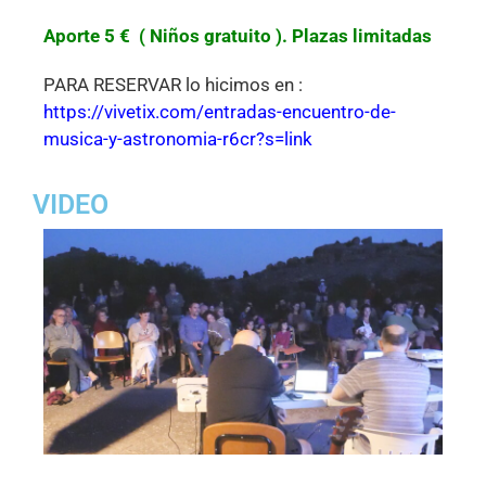
Aporte 5 € ( Niños gratuito ). Plazas limitadas
PARA RESERVAR lo hicimos en :
https://vivetix.com/entradas-encuentro-de-
musica-y-astronomia-r6cr?s=link
VIDEO