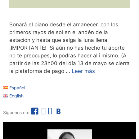
Sonará el piano desde el amanecer, con los
primeros rayos de sol en el andén de la
estación y hasta que salga la luna llena
¡IMPORTANTE! Si aún no has hecho tu aporte
no te preocupes, lo podrás hacer allí mismo. (A
partir de las 23h00 del día 13 de mayo se cierra
la plataforma de pago …
Leer más
Español
English
F
I
T
B
Síguenos en:
a
n
e
o
c
s
l
l
e
t
e
e
b
a
g
t