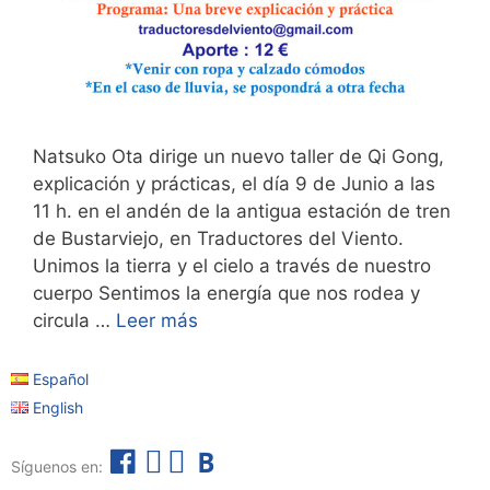
Natsuko Ota dirige un nuevo taller de Qi Gong,
explicación y prácticas, el día 9 de Junio a las
11 h. en el andén de la antigua estación de tren
de Bustarviejo, en Traductores del Viento.
Unimos la tierra y el cielo a través de nuestro
cuerpo Sentimos la energía que nos rodea y
circula …
Leer más
Español
English
F
I
T
B
Síguenos en:
a
n
e
o