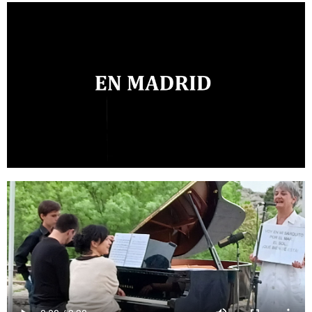
c
s
l
l
e
t
e
e
b
a
g
t
o
g
r
í
o
r
a
n
k
a
m
m