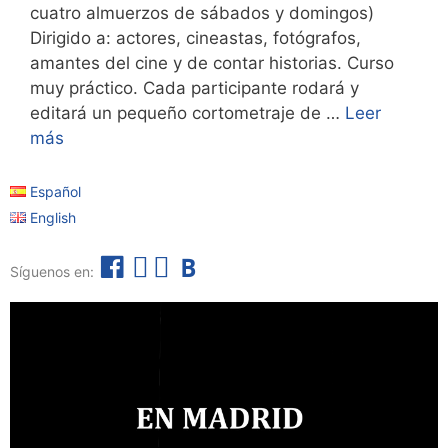
cuatro almuerzos de sábados y domingos)
Dirigido a: actores, cineastas, fotógrafos,
amantes del cine y de contar historias. Curso
muy práctico. Cada participante rodará y
editará un pequeño cortometraje de …
Leer
más
Español
English
F
I
T
B
Síguenos en:
a
n
e
o
c
s
l
l
e
t
e
e
b
a
g
t
o
g
r
í
o
r
a
n
k
a
m
m