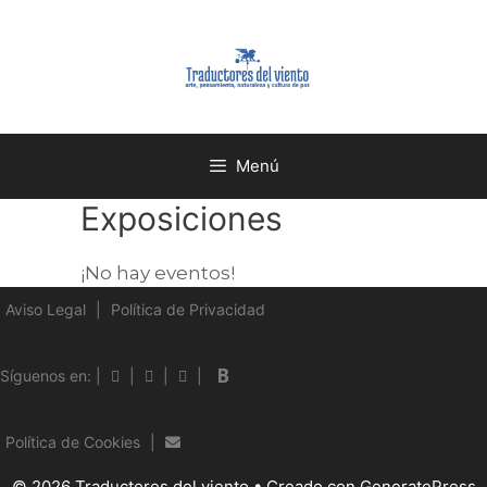
Menú
Exposiciones
¡No hay eventos!
Aviso Legal
|
Política de Privacidad
Boletin
Síguenos en: |
|
|
|
Política de Cookies
|
© 2026 Traductores del viento
• Creado con
GeneratePress