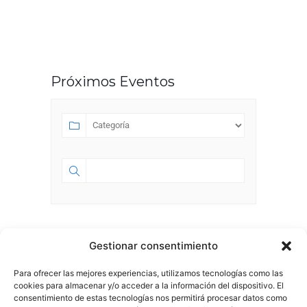
Próximos Eventos
SEPTIEMBRE 2023
Gestionar consentimiento
Para ofrecer las mejores experiencias, utilizamos tecnologías como las
SEP 01 2023
- JUL 18 2028
cookies para almacenar y/o acceder a la información del dispositivo. El
HA NACIDO ESPACIO 58.0
consentimiento de estas tecnologías nos permitirá procesar datos como