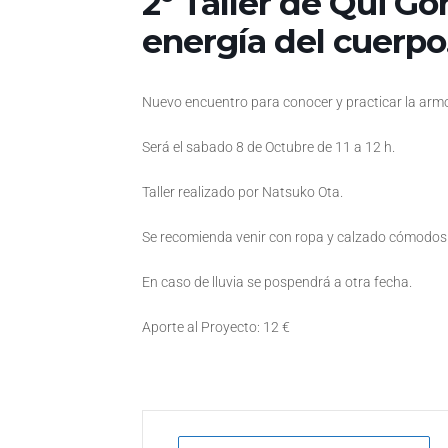
2º Taller de Qui Go
energía del cuerpo
Nuevo encuentro para conocer y practicar la armon
Será el sabado 8 de Octubre de 11 a 12 h.
Taller realizado por Natsuko Ota.
Se recomienda venir con ropa y calzado cómodos
En caso de lluvia se pospendrá a otra fecha.
Aporte al Proyecto: 12 €