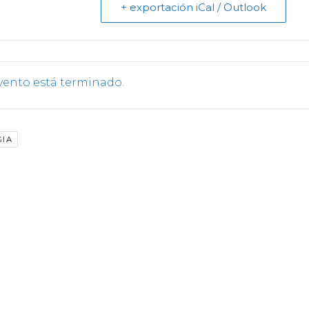
+ exportación iCal / Outlook
vento está terminado.
GIA