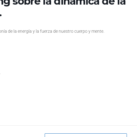
ng sobre la dinámica de la
.
ía de la energía y la fuerza de nuestro cuerpo y mente.
.