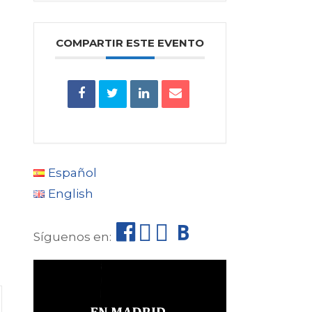
COMPARTIR ESTE EVENTO
Español
English
F
I
T
B
Síguenos en:
a
n
e
o
c
s
l
l
e
t
e
e
b
a
g
t