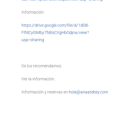
Información:
https://drive.google.com/file/d/1dDB-
FlfdCyl5Mby7fiBlsCIIgHbOdjna/view?
usp=sharing
Os los recomendamos.
Ver la información.
Información y reservas en
hola@anaatebey.com