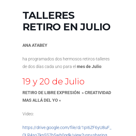
TALLERES
RETIRO EN JULIO
ANA ATABEY
ha programados dos hermosos retiros-talleres
de dos días cada uno para el
mes de Julio
:
19 y 20 de Julio
RETIRO DE LIBRE EXPRESIÓN » CREATIVIDAD
MAS ALLÁ DEL YO «
Video:
https://drive.google.com/file/d/1pI6ZF6yU8uF_
OLR4so7kp5S7b5wh0qdk/view?usp=sharing