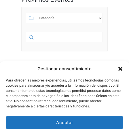
SEPTIEMBRE 2023
Gestionar consentimiento
Para ofrecer las mejores experiencias, utilizamos tecnologías como las
SEP 01 2023
- JUL 18 2028
cookies para almacenar y/o acceder a la información del dispositivo. El
HA NACIDO ESPACIO 58.0
consentimiento de estas tecnologías nos permitirá procesar datos como
el comportamiento de navegación o las identificaciones únicas en este
sitio. No consentir o retirar el consentimiento, puede afectar
negativamente a ciertas características y funciones.
Aviso Legal
|
Política de Privacidad
Aceptar